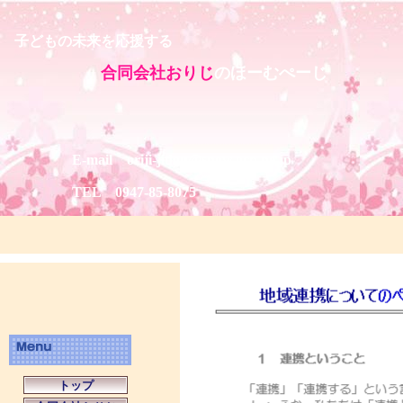
子どもの未来を応援する
合同会社おりじ
のほーむぺーじ
E-mail oriji-jidou@snow.ocn.ne.jp
TEL 0947-85-8075
トップ